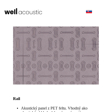
Rail
Akustický panel z PET feltu. Vhodný ako